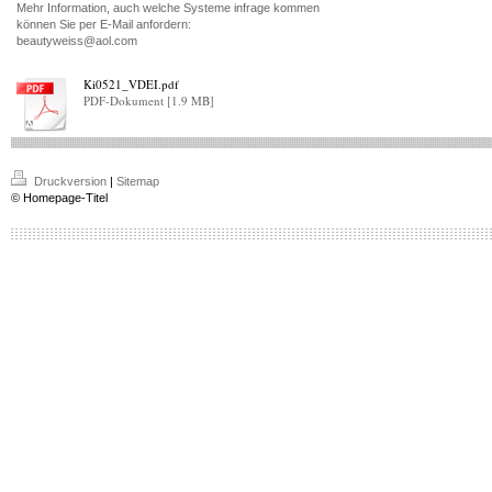
Mehr Information, auch welche Systeme infrage kommen
können Sie per E-Mail anfordern:
beautyweiss@aol.com
Ki0521_VDEI.pdf
PDF-Dokument [1.9 MB]
Druckversion
|
Sitemap
© Homepage-Titel